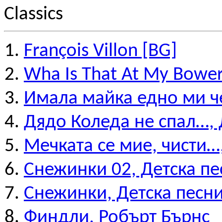
Classics
François Villon [BG]
Wha Is That At My Bower
Имала майка едно ми ч
Дядо Коледа не спал…, 
Мечката се мие, чисти…,
Снежинки 02, Детска пе
Снежинки, Детска песн
Финдли, Робърт Бърнс