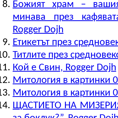
Божият храм – вашия
минава през кафяват
Rogger Dojh
Етикетът през среднове
Титлите през средновек
Кой е Свин, Rogger Dojh
Митология в картинки 0
Митология в картинки 0
ЩАСТИЕТО НА МИЗЕРИЯТ